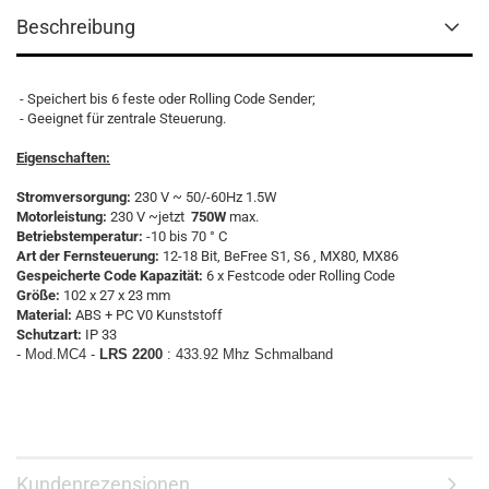
Beschreibung
- Speichert bis 6 feste oder Rolling Code Sender;
- Geeignet für zentrale Steuerung.
Eigenschaften:
Stromversorgung:
230 V ~ 50/-60Hz 1.5W
Motorleistung:
230 V ~jetzt
750W
max.
Betriebstemperatur:
-10 bis 70 ° C
Art der Fernsteuerung:
12-18 Bit, BeFree S1, S6 , MX80, MX86
Gespeicherte Code Kapazität:
6 x Festcode oder Rolling Code
Größe:
102 x 27 x 23 mm
Material:
ABS + PC V0 Kunststoff
Schutzart:
IP 33
- Mod.MC4 -
LRS 2200
: 433.92 Mhz Schmalband
Kundenrezensionen