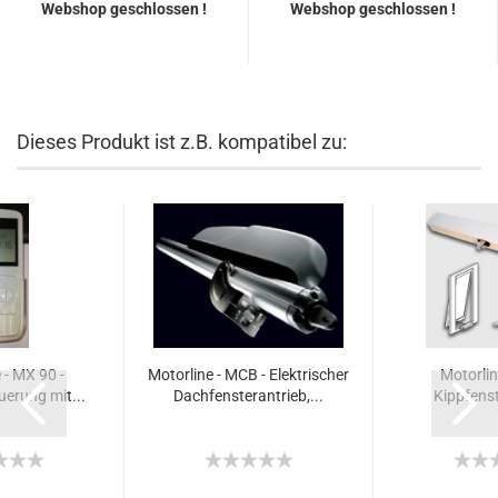
Webshop geschlossen !
Webshop geschlossen !
Dieses Produkt ist z.B. kompatibel zu:
 - MX 90 -
Motorline - MCB - Elektrischer
Motorlin
erung mit...
Dachfensterantrieb,...
Kippfenst