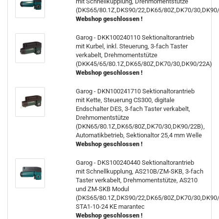
mit Schnellkupplung, Drehmomentstütze
(DKS65/80.1Z,DKS90/22,DK65/80Z,DK70/30,DK90/
Webshop geschlossen !
Garog - DKK100240110 Sektionaltorantrieb
mit Kurbel, inkl. Steuerung, 3-fach Taster
verkabelt, Drehmomentstütze
(DKK45/65/80.1Z,DK65/80Z,DK70/30,DK90/22A)
Webshop geschlossen !
Garog - DKN100241710 Sektionaltorantrieb
mit Kette, Steuerung CS300, digitale
Endschalter DES, 3-fach Taster verkabelt,
Drehmomentstütze
(DKN65/80.1Z,DK65/80Z,DK70/30,DK90/22B),
Automatikbetrieb, Sektionaltor 25,4 mm Welle
Webshop geschlossen !
Garog - DKS100240440 Sektionaltorantrieb
mit Schnellkupplung, AS210B/ZM-SKB, 3-fach
Taster verkabelt, Drehmomentstütze, AS210
und ZM-SKB Modul
(DKS65/80.1Z,DKS90/22,DK65/80Z,DK70/30,DK90/2
STA1-10-24 KE marantec
Webshop geschlossen !