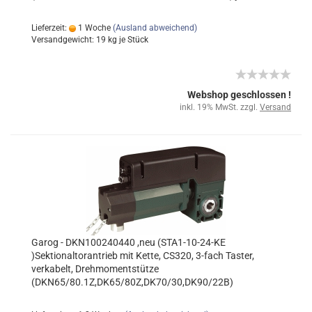
STA1-10-24-KE
Lieferzeit:
1 Woche
(Ausland abweichend)
Versandgewicht:
19
kg je Stück
Webshop geschlossen !
inkl. 19% MwSt. zzgl.
Versand
Garog - DKN100240440 ,neu (STA1-10-24-KE
)Sektionaltorantrieb mit Kette, CS320, 3-fach Taster,
verkabelt, Drehmomentstütze
(DKN65/80.1Z,DK65/80Z,DK70/30,DK90/22B)