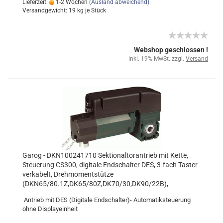
Lieferzeit:
1-2 Wochen
(Ausland abweichend)
Versandgewicht:
19
kg je Stück
Webshop geschlossen !
inkl. 19% MwSt. zzgl.
Versand
Garog - DKN100241710 Sektionaltorantrieb mit Kette,
Steuerung CS300, digitale Endschalter DES, 3-fach Taster
verkabelt, Drehmomentstütze
(DKN65/80.1Z,DK65/80Z,DK70/30,DK90/22B),
Automatikbetrieb, Sektionaltor 25,4 mm Welle
Antrieb mit DES (Digitale Endschalter)- Automatiksteuerung
ohne Displayeinheit