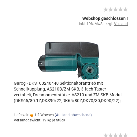
Webshop geschlossen !
inkl. 19% MwSt. zzgl.
Versand
Garog - DKS100240440 Sektionaltorantrieb mit
Schnellkupplung, AS210B/ZM-SKB, 3-fach Taster
verkabelt, Drehmomentstütze, AS210 und ZM-SKB Modul
(DKS65/80.1Z,DKS90/22,DK65/80Z,DK70/30,DK90/22)jetzt
STA1-10-24 KE marantec
Lieferzeit:
1-2 Wochen
(Ausland abweichend)
Versandgewicht:
19
kg je Stück