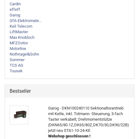
Cardin
effeff
Garog
GfA-Elektromate...
Keil Telecom
LiftMaster
Max Knobloch
MFZOvitor
Motorline
Nothnagel&Sohn
Sommer
TCS AG
Tousek
Bestseller
Garog - DKN100240110 Sektionaltorantrieb
mit Kette, inkl. Totmann- Steuerung, 3-fach
Taster verkabelt, Drehmomentstütze
(DKN65/80.1Z,DK65/80Z,DK70/30,DK90/22B)
jetzt neu STA1-10-24-KE
Webshop geschlossen !