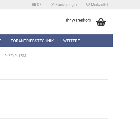
DE
Kundenlogin
Merkzettel
Ihr Warenkorb
E
TORANTRIEBSTECHNIK
WEITERE
»
RI.6E/RI.15M
erstellen
rt vergessen?