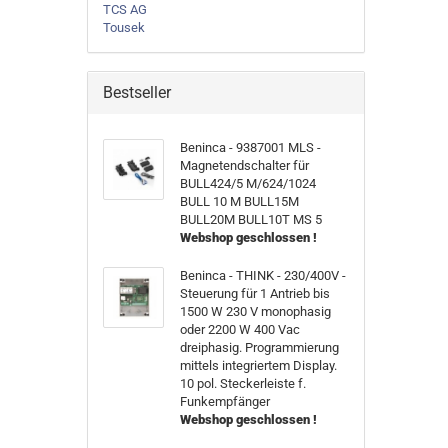
TCS AG
Tousek
Bestseller
Beninca - 9387001 MLS -
Magnetendschalter für
BULL424/5 M/624/1024
BULL 10 M BULL15M
BULL20M BULL10T MS 5
Webshop geschlossen !
Beninca - THINK - 230/400V -
Steuerung für 1 Antrieb bis
1500 W 230 V monophasig
oder 2200 W 400 Vac
dreiphasig. Programmierung
mittels integriertem Display.
10 pol. Steckerleiste f.
Funkempfänger
Webshop geschlossen !