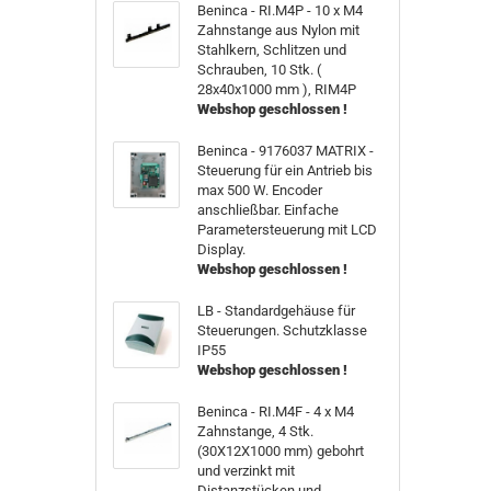
Beninca - RI.M4P - 10 x M4
Zahnstange aus Nylon mit
Stahlkern, Schlitzen und
Schrauben, 10 Stk. (
28x40x1000 mm ), RIM4P
Webshop geschlossen !
Beninca - 9176037 MATRIX -
Steuerung für ein Antrieb bis
max 500 W. Encoder
anschließbar. Einfache
Parametersteuerung mit LCD
Display.
Webshop geschlossen !
LB - Standardgehäuse für
Steuerungen. Schutzklasse
IP55
Webshop geschlossen !
Beninca - RI.M4F - 4 x M4
Zahnstange, 4 Stk.
(30X12X1000 mm) gebohrt
und verzinkt mit
Distanzstücken und