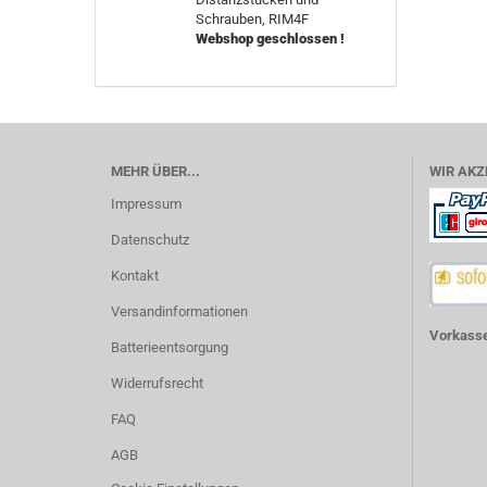
Schrauben, RIM4F
Webshop geschlossen !
MEHR ÜBER...
WIR AKZ
Impressum
Datenschutz
Kontakt
Versandinformationen
Vorkasse
Batterieentsorgung
Widerrufsrecht
FAQ
AGB