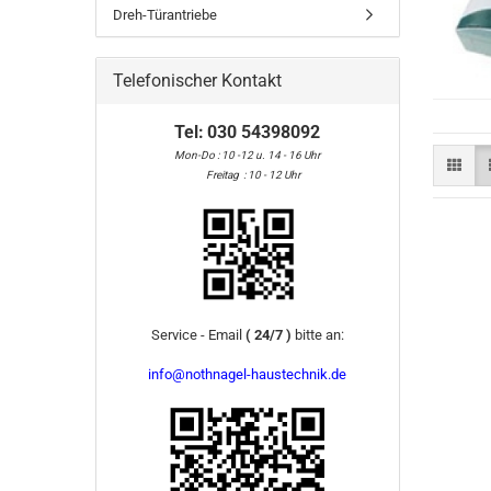
Dreh-Türantriebe
Telefonischer Kontakt
Tel:
030 54398092
Mon-Do : 10 -12 u. 14 - 16 Uhr
Freitag : 10 - 12 Uhr
Service - Email
( 24/7 )
bitte an:
info@nothnagel-haustechnik.de