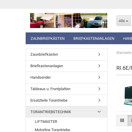
Alle
ZAUNBRIEFKÄSTEN
BRIEFKASTENANLAGEN
HAN
Startseite
Zaunbriefkästen
Briefkastenanlagen
RI.6E/
Handsender
Tableaus u. Frontplatten
Ersatzteile Torantriebe
TORANTRIEBSTECHNIK
LIFTMASTER
Motorline Torantriebe