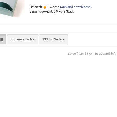
Lieferzeit:
1 Woche
(Ausland abweichend)
Versandgewicht:
0,9
kg je Stück
Sortieren nach
130 pro Seite
Zeige
1
bis
6
(von insgesamt
6
Art