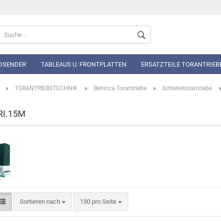
Sprache auswählen
DSENDER
TABLEAUS U. FRONTPLATTEN
ERSATZTEILE TORANTRIEB
»
»
»
TORANTRIEBSTECHNIK
Beninca Torantriebe
Schiebetorantriebe
RI.15M
Konto 
Passwo
Sortieren nach
130 pro Seite