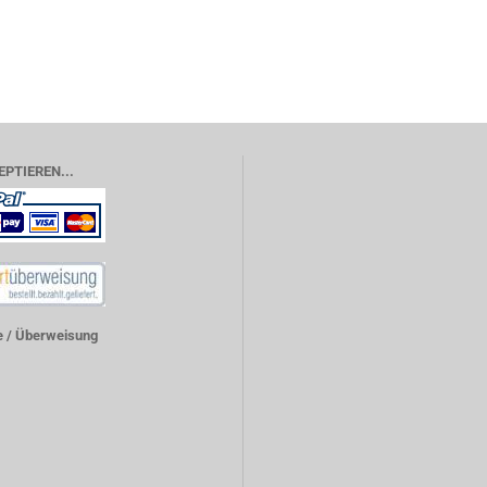
EPTIEREN...
 / Überweisung