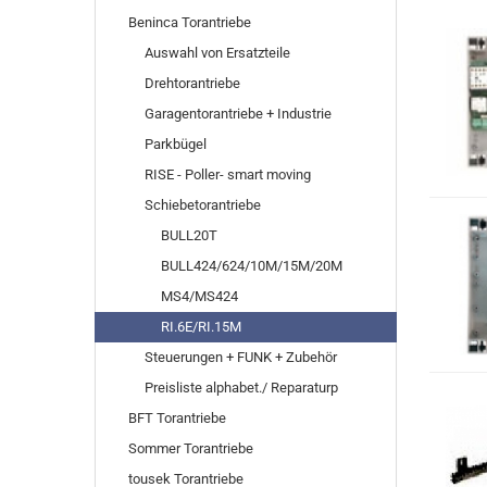
Beninca Torantriebe
Auswahl von Ersatzteile
Drehtorantriebe
Garagentorantriebe + Industrie
Parkbügel
RISE - Poller- smart moving
Schiebetorantriebe
BULL20T
BULL424/624/10M/15M/20M
MS4/MS424
RI.6E/RI.15M
Steuerungen + FUNK + Zubehör
Preisliste alphabet./ Reparaturp
BFT Torantriebe
Sommer Torantriebe
tousek Torantriebe