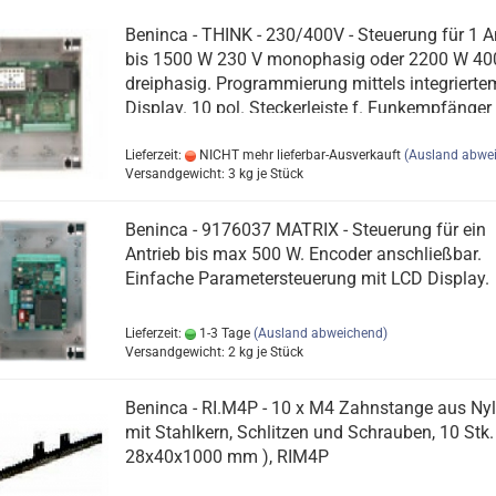
Beninca - THINK - 230/400V - Steuerung für 1 A
bis 1500 W 230 V monophasig oder 2200 W 40
dreiphasig. Programmierung mittels integrierte
Display. 10 pol. Steckerleiste f. Funkempfänger
Lieferzeit:
NICHT mehr lieferbar-Ausverkauft
(Ausland abwe
Versandgewicht:
3
kg je Stück
Beninca - 9176037 MATRIX - Steuerung für ein
Antrieb bis max 500 W. Encoder anschließbar.
Einfache Parametersteuerung mit LCD Display.
Lieferzeit:
1-3 Tage
(Ausland abweichend)
Versandgewicht:
2
kg je Stück
Beninca - RI.M4P - 10 x M4 Zahnstange aus Ny
mit Stahlkern, Schlitzen und Schrauben, 10 Stk. 
28x40x1000 mm ), RIM4P