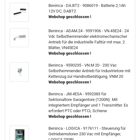
Beninca - DA.BT2 - 9086019 - Batterie 2,1Ah
12V DC, DABT2
Webshop geschlossen !
Beninca - ADAM.24 - 9591906 - VN.45E24 - 24
Vdc Selbsthemmender elektromechanischer
Antrieb für die industrielle Falttür mit max. 2
Blätter, VN45E24
Webshop geschlossen !
Beninca - 9590235 - VN.M 20 - 230 Vac
Selbsthemmender Antrieb für Industrietore mit
Kettenzug zur Handnotbetätigung, VNM 20
Webshop geschlossen !
Beninca - JM.4ESA - 9592383 für
Sektionaltore Garagentore (1200N). Mit
integriertem Empfänger und 1 Transmitter. Es
erfordert PTC oder PTCL Schiene
Webshop geschlossen !
Beninca - LOGICA - 9176111 - Steuerung für
Getriebemotoren 230 Vac mit Empfänger,
LOGICA 230RI