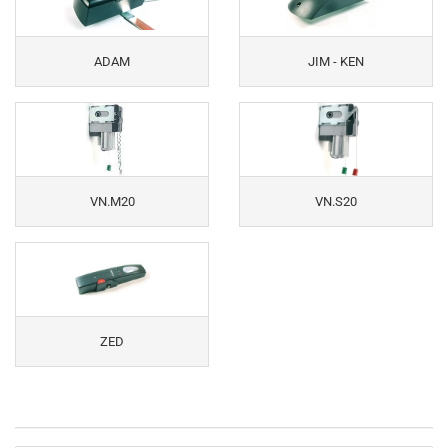
ADAM
JIM - KEN
VN.M20
VN.S20
ZED