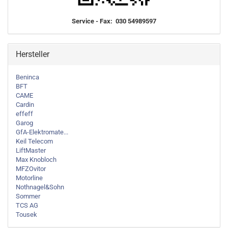
Service - Fax: 030 54989597
Hersteller
Beninca
BFT
CAME
Cardin
effeff
Garog
GfA-Elektromate...
Keil Telecom
LiftMaster
Max Knobloch
MFZOvitor
Motorline
Nothnagel&Sohn
Sommer
TCS AG
Tousek