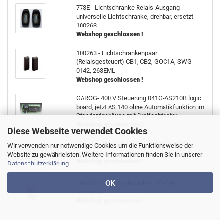
773E - Lichtschranke Relais-Ausgang-
universelle Lichtschranke, drehbar, ersetzt
100263
Webshop geschlossen !
100263 - Lichtschrankenpaar
(Relaisgesteuert) CB1, CB2, GOC1A, SWG-
0142, 263EML
Webshop geschlossen !
GAROG- 400 V Steuerung 041G-AS210B logic
board, jetzt AS 140 ohne Automatikfunktion im
Standardgehäuse mit Dreifachtaster
Webshop geschlossen !
Diese Webseite verwendet Cookies
100041 - AP - Schlüsselschalter 2-Befehl,
Wir verwenden nur notwendige Cookies um die Funktionsweise der
Aufputz
Website zu gewährleisten. Weitere Informationen finden Sie in unserer
Webshop geschlossen !
Datenschutzerklärung
.
OK
100034 - Schlüsselschalter 2-Befehl,
Unterputz
Webshop geschlossen !