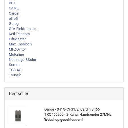
BFT
CAME
Cardin
effeff
Garog
GfA-Elektromate...
Keil Telecom
LiftMaster
Max Knobloch
MFZOvitor
Motorline
Nothnagel&Sohn
Sommer
TCS AG
Tousek
Bestseller
Garog - 041G-CFS1/2, Cardin S466,
TRQ466200 - 2-Kanal Handsender 27MHz
Webshop geschlossen !