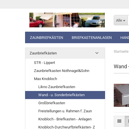
Alle
ZAUNBRIEFKÄSTEN
BRIEFKASTENANLAGEN
HAN
Startseite
Zaunbriefkästen
STR - Lippert
Wand -
Zaunbriefkasten Nothnagel&Sohn
Max Knobloch
Likno Zaunbriefkasten
Wand - u. Sonderbriefkästen
Großbriefkasten
Freistellungen u. Rahmen f. Zaun
Knobloch - Briefkasten - Anlagen
Knobloch-Durchwurfbriefkästen- Z