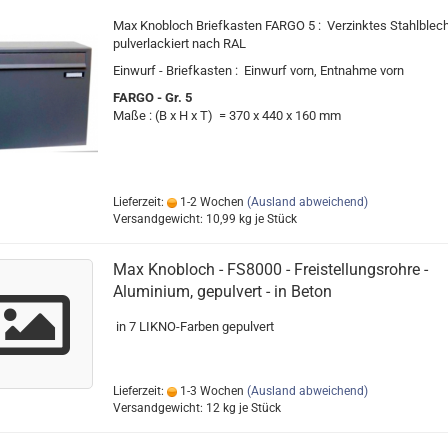
Max Knobloch Briefkasten FARGO 5 : Verzinktes Stahlblech
pulverlackiert nach RAL
Einwurf - Briefkasten : Einwurf vorn, Entnahme vorn
FARGO - Gr. 5
Maße : (B x H x T) = 370 x 440 x 160 mm
Lieferzeit:
1-2 Wochen
(Ausland abweichend)
Versandgewicht:
10,99
kg je Stück
Max Knobloch - FS8000 - Freistellungsrohre -
Aluminium, gepulvert - in Beton
in 7 LIKNO-Farben gepulvert
Lieferzeit:
1-3 Wochen
(Ausland abweichend)
Versandgewicht:
12
kg je Stück