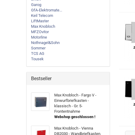
Garog
GfA-Elektromate...
Keil Telecom
LiftMaster
Max Knobloch
MFZOvitor
Motorline
Nothnagel&Sohn
Sommer
TCS AG
Tousek
Bestseller
Max Knobloch - Fargo V -
Einwurfbriefkasten -
klassisch - Gr. 5-
Frontentnahme
Webshop geschlossen !
Max Knobloch - Vienna
DB2030 - Wandbriefkasten,