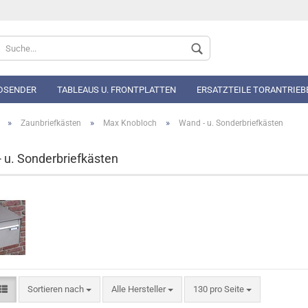
Sprache auswählen
DSENDER
TABLEAUS U. FRONTPLATTEN
ERSATZTEILE TORANTRIEB
»
»
»
Zaunbriefkästen
Max Knobloch
Wand - u. Sonderbriefkästen
 u. Sonderbriefkästen
Konto 
Passwo
Sortieren nach
Alle Hersteller
130 pro Seite