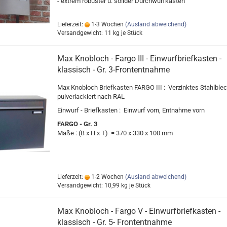
- extrem robuster u. solider Durchwurfkasten
Lieferzeit:
1-3 Wochen
(Ausland abweichend)
Versandgewicht:
11
kg je Stück
Max Knobloch - Fargo III - Einwurfbriefkasten -
klassisch - Gr. 3-Frontentnahme
Max Knobloch Briefkasten FARGO III : Verzinktes Stahlblec
pulverlackiert nach RAL
Einwurf - Briefkasten : Einwurf vorn, Entnahme vorn
FARGO - Gr. 3
Maße : (B x H x T) = 370 x 330 x 100 mm
Lieferzeit:
1-2 Wochen
(Ausland abweichend)
Versandgewicht:
10,99
kg je Stück
Max Knobloch - Fargo V - Einwurfbriefkasten -
klassisch - Gr. 5- Frontentnahme