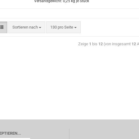
Versandgewicht:
0,25
kg je Stück
Sortieren nach
130 pro Seite
Zeige
1
bis
12
(von insgesamt
12
A
EPTIEREN...