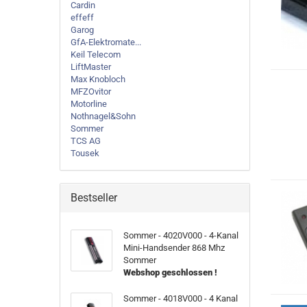
Cardin
effeff
Garog
GfA-Elektromate...
Keil Telecom
LiftMaster
Max Knobloch
MFZOvitor
Motorline
Nothnagel&Sohn
Sommer
TCS AG
Tousek
Bestseller
Sommer - 4020V000 - 4-Kanal
Mini-Handsender 868 Mhz
Sommer
Webshop geschlossen !
Sommer - 4018V000 - 4 Kanal