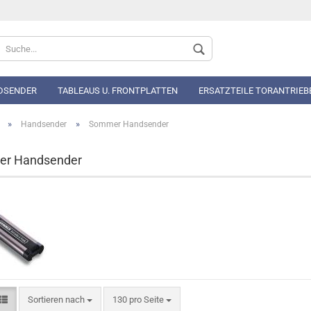
Sprache auswählen
DSENDER
TABLEAUS U. FRONTPLATTEN
ERSATZTEILE TORANTRIEB
»
»
Handsender
Sommer Handsender
r Handsender
Konto 
Passwo
Sortieren nach
130 pro Seite