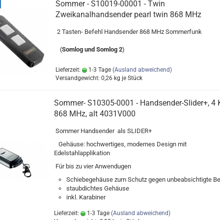
Sommer - S10019-00001 - Twin
Zweikanalhandsender pearl twin 868 MHz
2 Tasten- Befehl Handsender 868 MHz Sommerfunk
(
Somlog und Somlog 2
)
Lieferzeit:
1-3 Tage
(Ausland abweichend)
Versandgewicht:
0,26
kg je Stück
Sommer- S10305-0001 - Handsender-Slider+, 4 K
868 MHz, alt 4031V000
Sommer Handsender als SLIDER+
Gehäuse: hochwertiges, modernes Design mit
Edelstahlapplikation
Für
bis
zu
vier
Anwendugen
Schiebegehäuse
zum
Schutz
gegen
unbeabsichtigte
Be
staubdichtes
Gehäuse
inkl
.
Karabiner
Lieferzeit:
1-3 Tage
(Ausland abweichend)