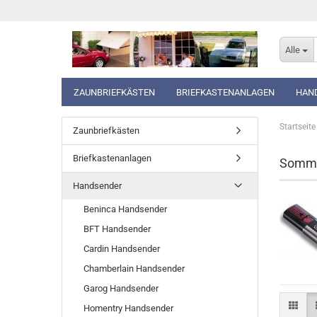
Alle
ZAUNBRIEFKÄSTEN
BRIEFKASTENANLAGEN
HAN
Startseite
Zaunbriefkästen
Briefkastenanlagen
Somme
Handsender
Beninca Handsender
BFT Handsender
Cardin Handsender
Chamberlain Handsender
Garog Handsender
Homentry Handsender