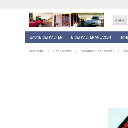
Alle
ZAUNBRIEFKÄSTEN
BRIEFKASTENANLAGEN
HAN
»
»
»
Startseite
Handsender
Sommer Handsender
So