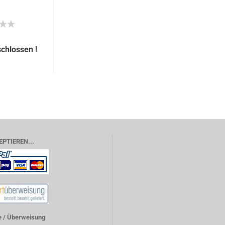
chlossen !
EPTIEREN...
 / Überweisung