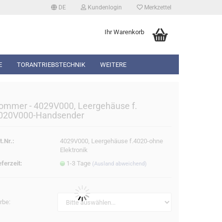
DE
Kundenlogin
Merkzettel
Ihr Warenkorb
E
TORANTRIEBSTECHNIK
WEITERE
ommer - 4029V000, Leergehäuse f.
020V000-Handsender
t.Nr.:
4029V000, Leergehäuse f.4020-ohne
erstellen
Elektronik
rt vergessen?
eferzeit:
1-3 Tage
(Ausland abweichend)
rbe: