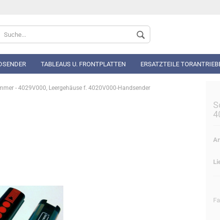
Sprache auswählen
DSENDER
TABLEAUS U. FRONTPLATTEN
ERSATZTEILE TORANTRIEB
mmer - 4029V000, Leergehäuse f. 4020V000-Handsender
S
4
Ar
Konto 
Passwo
Li
Fa