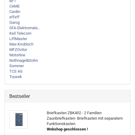
BFT
CAME
Cardin
effeff
Garog
GfA-Elektromate...
Keil Telecom
LiftMaster
Max Knobloch
MFZOvitor
Motorline
Nothnagel&Sohn
Sommer
TCS AG
Tousek
Bestseller
Briefkasten ZBK402 - 2 Familien
Zaunbriefkasten- Briefkasten mit separatem
Funktionskasten
Webshop geschlossen !