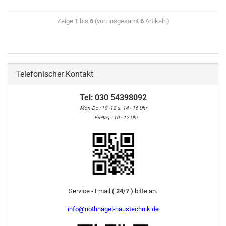
Zeige
1
bis
6
(von insgesamt
6
Artikeln)
Telefonischer Kontakt
Tel:
030 54398092
Mon-Do : 10 -12 u. 14 - 16 Uhr
Freitag : 10 - 12 Uhr
Service - Email
( 24/7 )
bitte an:
info@nothnagel-haustechnik.de