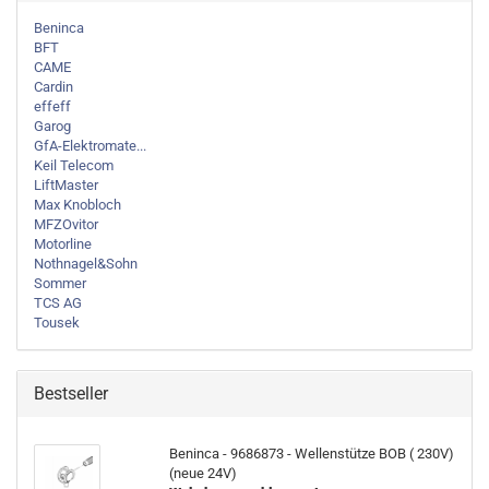
Beninca
BFT
CAME
Cardin
effeff
Garog
GfA-Elektromate...
Keil Telecom
LiftMaster
Max Knobloch
MFZOvitor
Motorline
Nothnagel&Sohn
Sommer
TCS AG
Tousek
Bestseller
Beninca - 9686873 - Wellenstütze BOB ( 230V)
(neue 24V)