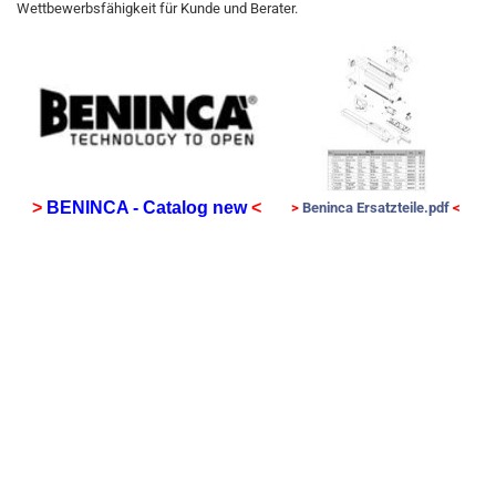
Wettbewerbsfähigkeit für Kunde und Berater.
Auswa
von
Ersatzte
>
BENINCA - Catalog new
<
>
Beninca Ersatzteile.pdf
<
Drehtoran
Garagentora
+ Indust