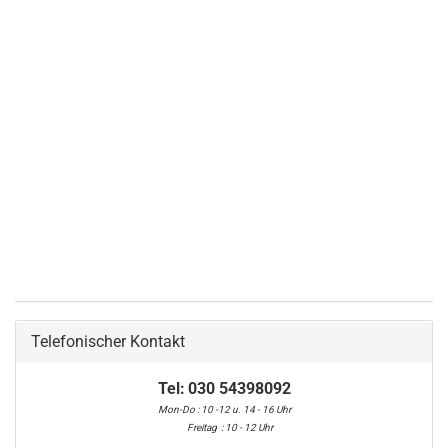
Steueru
+ FUNK
Zubeh
Preisli
alphabe
Reparat
Telefonischer Kontakt
Tel:
030 54398092
Mon-Do : 10 -12 u. 14 - 16 Uhr
Freitag : 10 - 12 Uhr