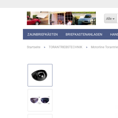
Alle
ZAUNBRIEFKÄSTEN
BRIEFKASTENANLAGEN
HAN
»
»
Startseite
TORANTRIEBSTECHNIK
Motorline Torantri