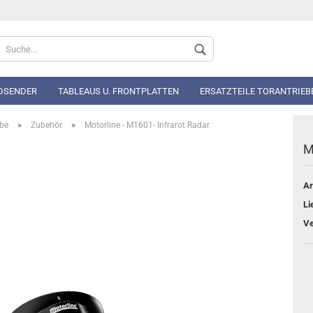
Sprache auswählen
DSENDER
TABLEAUS U. FRONTPLATTEN
ERSATZTEILE TORANTRIEB
»
»
ebe
Zubehör
Motorline - M1601- Infrarot Radar
M
Ar
Konto 
Li
Passwo
Ve