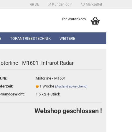
DE
Kundenlogin
Merkzettel
Ihr Warenkorb
E
TORANTRIEBSTECHNIK
WEITERE
otorline - M1601- Infrarot Radar
t.Nr.:
Motorline - M1601
erstellen
eferzeit:
1 Woche
(Ausland abweichend)
rt vergessen?
rsandgewicht:
1,5
kg je Stück
Webshop geschlossen !