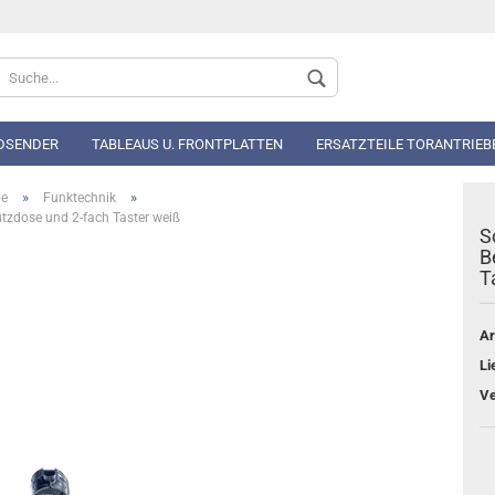
Sprache auswählen
DSENDER
TABLEAUS U. FRONTPLATTEN
ERSATZTEILE TORANTRIEB
»
»
be
Funktechnik
utzdose und 2-fach Taster weiß
S
B
T
Konto 
Ar
Passwo
Li
Ve