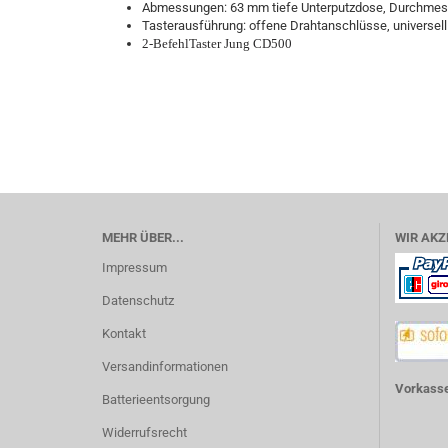
Abmessungen: 63 mm tiefe Unterputzdose, Durchme
Tasterausführung: offene Drahtanschlüsse, universell
2-BefehlTaster Jung CD500
MEHR ÜBER...
WIR AKZ
Impressum
Datenschutz
Kontakt
Versandinformationen
Vorkasse
Batterieentsorgung
Widerrufsrecht