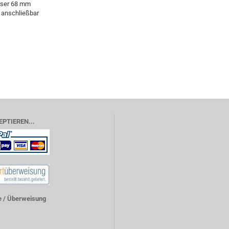
sser 68 mm
 anschließbar
EPTIEREN...
 / Überweisung