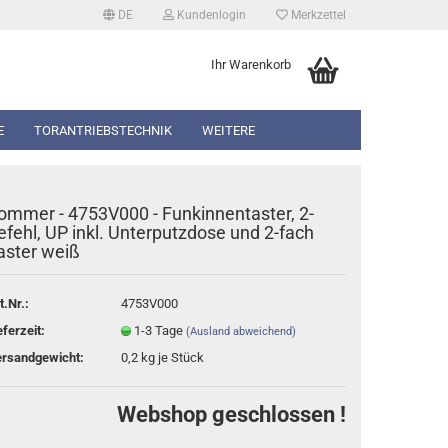
DE
Kundenlogin
Merkzettel
Ihr Warenkorb
E
TORANTRIEBSTECHNIK
WEITERE
ommer - 4753V000 - Funkinnentaster, 2-
efehl, UP inkl. Unterputzdose und 2-fach
aster weiß
erstellen
t.Nr.:
4753V000
rt vergessen?
eferzeit:
1-3 Tage
(Ausland abweichend)
rsandgewicht:
0,2
kg je Stück
Webshop geschlossen !