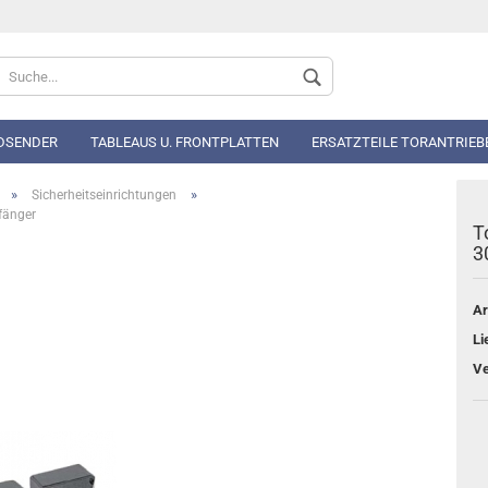
Sprache auswählen
DSENDER
TABLEAUS U. FRONTPLATTEN
ERSATZTEILE TORANTRIEB
»
»
Sicherheitseinrichtungen
fänger
T
3
Ar
Konto 
Li
Passwo
Ve