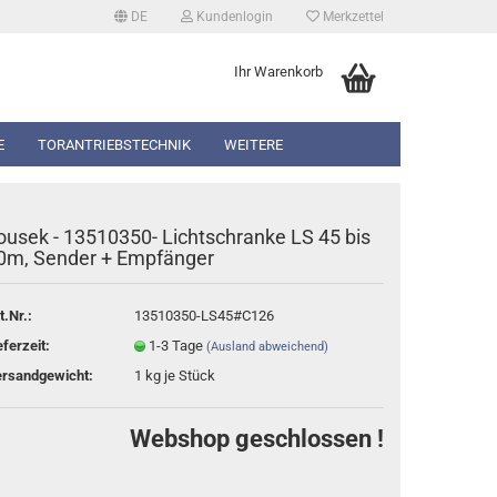
DE
Kundenlogin
Merkzettel
Ihr Warenkorb
E
TORANTRIEBSTECHNIK
WEITERE
ousek - 13510350- Lichtschranke LS 45 bis
0m, Sender + Empfänger
t.Nr.:
13510350-LS45#C126
erstellen
eferzeit:
1-3 Tage
(Ausland abweichend)
rt vergessen?
rsandgewicht:
1
kg je Stück
Webshop geschlossen !